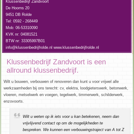
Klussenbedrijf Zandvoort
De Hoorns 20
9451 DB Rolde
Tel: 0592 - 268449
Mob: 06-53310090
KVK nr: 04081521
BTW nr: 33305997B01
info@klussenbedrijfrolde.nl
www.klussenbedrijfrolde.nl
Klussenbedrijf Zandvoort is een
allround klussenbedrijf.
Wilt u bouwen, verbouwen of renoveren dan kunt u voor vrijwel alle
werkzaamheden bij ons terecht: cv, elektra, loodgieterswerk, betonwerk,
vloeren, metselwerk en voegen, tegelwerk, timmerwerk, schilderwerk,
enzovoorts.
Wilt u weten op ik iets voor u kan betekenen, neem dan
vrijvlijvend contact op om de mogelijkheden te
bespreken. We kunnen een verbouwingstraject van A tot Z