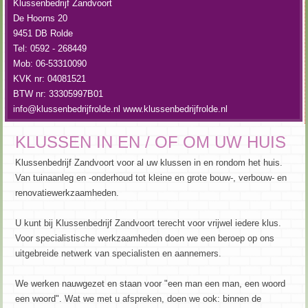
Klussenbedrijf Zandvoort
De Hoorns 20
9451 DB Rolde
Tel: 0592 - 268449
Mob: 06-53310090
KVK nr: 04081521
BTW nr: 33305997B01
info@klussenbedrijfrolde.nl
www.klussenbedrijfrolde.nl
KLUSSEN IN EN / OF OM UW HUIS
Klussenbedrijf Zandvoort voor al uw klussen in en rondom het huis.
Van tuinaanleg en -onderhoud tot kleine en grote bouw-, verbouw- en
renovatiewerkzaamheden.
U kunt bij Klussenbedrijf Zandvoort terecht voor vrijwel iedere klus.
Voor specialistische werkzaamheden doen we een beroep op ons
uitgebreide netwerk van specialisten en aannemers.
We werken nauwgezet en staan voor "een man een man, een woord
een woord". Wat we met u afspreken, doen we ook: binnen de