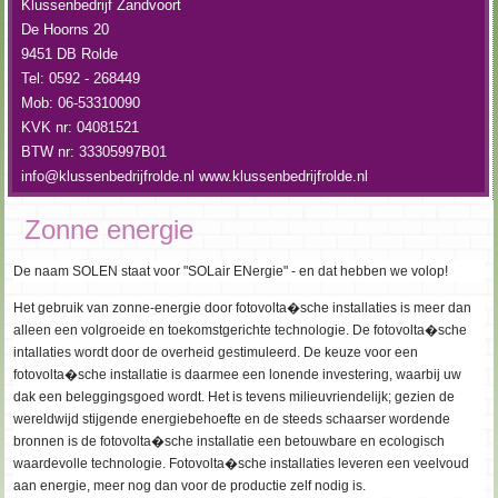
Klussenbedrijf Zandvoort
De Hoorns 20
9451 DB Rolde
Tel: 0592 - 268449
Mob: 06-53310090
KVK nr: 04081521
BTW nr: 33305997B01
info@klussenbedrijfrolde.nl
www.klussenbedrijfrolde.nl
Zonne energie
De naam SOLEN staat voor "SOLair ENergie" - en dat hebben we volop!
Het gebruik van zonne-energie door fotovolta�sche installaties is meer dan
alleen een volgroeide en toekomstgerichte technologie. De fotovolta�sche
intallaties wordt door de overheid gestimuleerd. De keuze voor een
fotovolta�sche installatie is daarmee een lonende investering, waarbij uw
dak een beleggingsgoed wordt. Het is tevens milieuvriendelijk; gezien de
wereldwijd stijgende energiebehoefte en de steeds schaarser wordende
bronnen is de fotovolta�sche installatie een betouwbare en ecologisch
waardevolle technologie. Fotovolta�sche installaties leveren een veelvoud
aan energie, meer nog dan voor de productie zelf nodig is.