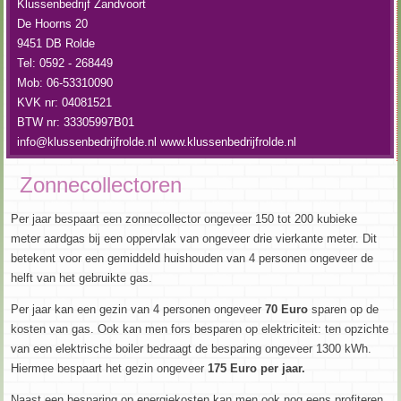
Klussenbedrijf Zandvoort
De Hoorns 20
9451 DB Rolde
Tel: 0592 - 268449
Mob: 06-53310090
KVK nr: 04081521
BTW nr: 33305997B01
info@klussenbedrijfrolde.nl
www.klussenbedrijfrolde.nl
Zonnecollectoren
Per jaar bespaart een zonnecollector ongeveer 150 tot 200 kubieke
meter aardgas bij een oppervlak van ongeveer drie vierkante meter. Dit
betekent voor een gemiddeld huishouden van 4 personen ongeveer de
helft van het gebruikte gas.
Per jaar kan een gezin van 4 personen ongeveer
70 Euro
sparen op de
kosten van gas. Ook kan men fors besparen op elektriciteit: ten opzichte
van een elektrische boiler bedraagt de besparing ongeveer 1300 kWh.
Hiermee bespaart het gezin ongeveer
175
Euro per jaar.
Naast een besparing op energiekosten kan men ook nog eens profiteren